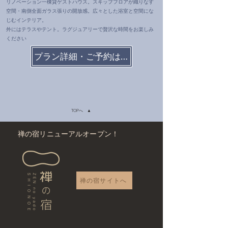
リノベーション一棟貸ゲストハウス。スキップフロアが織りなす
空間・南側全面ガラス張りの開放感。広々とした浴室と空間にな
じむインテリア。
外にはテラスやテント。ラグジュアリーで贅沢な時間をお楽しみ
ください
プラン詳細・ご予約はこちらから
TOPへ ▲
禅の宿リニューアルオープン！
禅の宿サイトへ