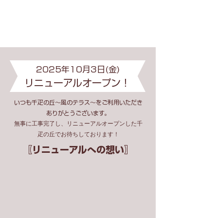
2025年10月3日(金)
リニューアルオープン！
いつも千疋の丘～風のテラス～をご利用いただき
ありがとうございます。
無事に工事完了し、リニューアルオープンした千
疋の丘でお待ちしております！
〖リニューアルへの想い〗
​これまで、ご注文の際に暑さや寒さの中、
店外でお待ちいただいたり、
商品が見えづらかったりと、ご不便をおか
けしておりました。
このたび、これらの点を改善しより快適に