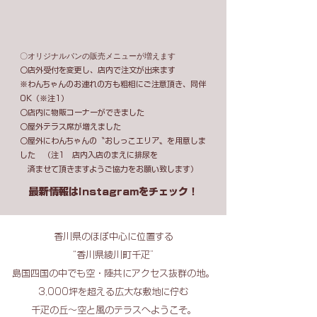
ご利用いただけるよう環境を整えました。
今後とも変わらぬご愛顧のほど、よろしく
お願いいたします。
​〇オリジナルパンの販売メニューが増えます
○店外受付を
変更し、店内で注文が出来ます​
※わんちゃんのお連れの方も粗相にご注意頂き、同伴
OK（※注1）
​○店内に物販コーナーができました
○屋外テラス席が増えました
○屋外にわんちゃんの〝おしっこエリア〟を用意しま
した （注1 店内入店のまえに排尿を
済ませて頂きますようご協力をお願い致します）
​最新情報はInstagramをチェック！
香川県のほぼ中心に位置する
“香川県綾川町千疋”
島国四国の中でも空・陸共にアクセス抜群の地。
3,000坪を超える広大な敷地に佇む
千疋の丘〜空と風のテラスへようこそ。