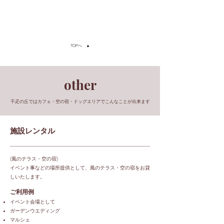
TOPへ ▲
other​
​千疋の丘ではカフェ・空の宿・ドッグエリアでこんなことが出来ます​
施設レンタル
(風のテラス・空の宿)
イベント事などの場所提供として、風のテラス・空の宿をお貸
しいたします。
ご利用例
イベント会場として
ガーデンウエディング
マルシェ