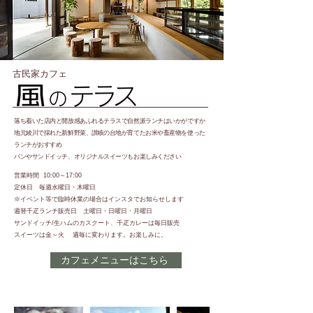
古民家カフェ
落ち着いた店内と開放感あふれるテラスで自然派ランチはいかがですか
地元綾川で採れた新鮮野菜、讃岐の台地が育てたお米や畜産物を使った
ランチがおすすめ
パンやサンドイッチ、オリジナルスイーツもお楽しみください
営業時間 10:00～17:00
定休日 毎週水曜日・木曜日
※イベント等で臨時休業の場合はインスタでお知らせします
週替千疋ランチ販売日 土曜日・日曜日・月曜日
サンドイッチ/生ハムのカスクート、千疋カレーは毎日販売
スイーツは金～火 週毎に変わります。お楽しみに。
カフェメニューはこちら