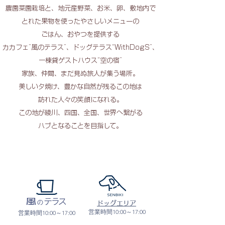
農園菜園栽培と、地元産野菜、お米、卵、敷地内で
とれた果物を使ったやさしいメニューの
ごはん、おやつを提供する
カカフェ”風のテラス”、ドッグテラス“WithDogS”、
一棟貸ゲストハウス“空の宿”
家族、仲間、まだ見ぬ旅人が集う場所。
美しい夕焼け、豊かな自然が残るこの地は
訪れた人々の笑顔になれる。
この地が綾川、四国、全国、世界へ繋がる
ハブとなることを目指して。
​ドッグエリア
営業時間10:00～17:00
​営業時間10:00～17:00