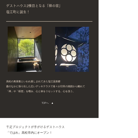
ゲストハウス2棟目となる「禅の宿」
塩江町に誕生！
高松の奥座敷といわれ親しまれてきた塩江温泉郷
森のなかに張り出した広いデッキテラスで各々が日常の雑踏から離れて
​「禅」や「瞑想」を嗜み、心と体をリセットする。心を洗う。
TOPへ ▲
千疋プロジェクトが手がけるゲストハウス
​「ではれ」高松市内にオープン！