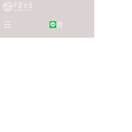
ひともわんこも皆が繋がれる場所
千疋の丘 〜空と風のテラス〜